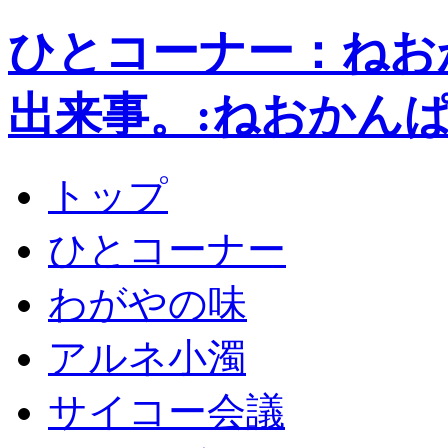
ひとコーナー：ねお
出来事。:ねおかん
トップ
ひとコーナー
わがやの味
アルネ小濁
サイコー会議