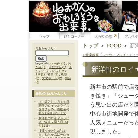
トップ
ひとコーナー
わがやの味
アルネ
トップ
＞
FOOD
＞
新
ねおかんより:
« 音楽教室「レッツ・プレイ・ミュ
keywords:
google (1)
,
あ
かり (1)
,
そば打ち (1)
,
イ
新洋軒のロイ
ベント (2)
,
レストラン
2.0 (1)
,
募集 (1)
,
教室
(3)
,
文化ホール (2)
,
陶芸
(2)
新井市の駅前で店
最近の ねおかんより
き焼き」「シュー
《ご報告》３月１１日
う思い出の店だと
開催のロイヤルライス
企画まとめと義援金の
中心市街地開発で
額をお知らせします
新洋軒のロイヤルライ
人気メニューだっ
スで未来を思う日（3
月11日）
現しました。
【呼びかけ】3月11
日、ねおかんぱーにゅ