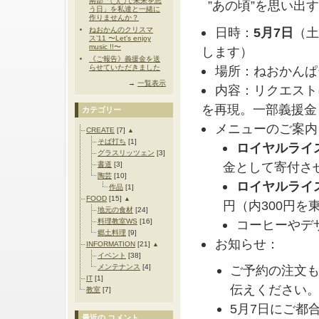
南部「◯◯で未来を思
”あの頃”を思い出
う日」を私達と一緒に
作りませんか？
日時：
5月7日
（土
ねおかんのクリスマ
ス’11 〜Let's enjoy
music !!〜
します）
《ご報告》義援金を送
らせていただきました
場所：ねおかんぱ
→
一覧表示
内容：リクエスト
を再現。一部義援金
カテゴリー
メニューのご案内
CREATE
[7]
▲
そば打ち
[1]
ロイヤルライ
グラスリッツェン
[3]
金として寄付さ
書道
[3]
陶芸
[10]
ロイヤルライ
作品
[1]
FOOD
[15]
▲
円（内300円
地元の食材
[24]
料理教室WS
[16]
コーヒーやデ
郷土料理
[9]
お知らせ：
INFORMATION
[21]
▲
イベント
[38]
メンテナンス
[4]
ご予約の注文
IT
[1]
伝えください
教室
[7]
5月7日にご都
最近の コメント