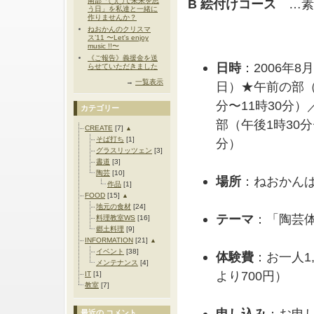
南部「◯◯で未来を思
B 絵付けコース
…素
う日」を私達と一緒に
作りませんか？
ねおかんのクリスマ
ス’11 〜Let's enjoy
music !!〜
《ご報告》義援金を送
日時
：2006年8
らせていただきました
→
一覧表示
日）★午前の部（
分〜11時30分
カテゴリー
部（午後1時30分
CREATE
[7]
▲
そば打ち
[1]
分）
グラスリッツェン
[3]
書道
[3]
陶芸
[10]
場所
：ねおかん
作品
[1]
FOOD
[15]
▲
地元の食材
[24]
テーマ
：「陶芸
料理教室WS
[16]
郷土料理
[9]
INFORMATION
[21]
▲
イベント
[38]
体験費
：お一人1
メンテナンス
[4]
より700円）
IT
[1]
教室
[7]
申し込み
：お申
最近の コメント