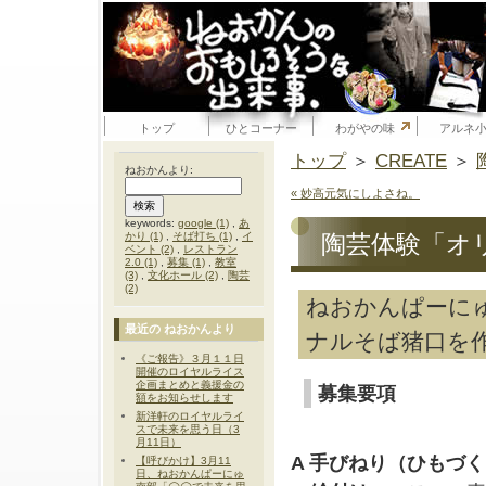
トップ
ひとコーナー
わがやの味
アルネ
トップ
＞
CREATE
＞
ねおかんより:
« 妙高元気にしよさね。
keywords:
google (1)
,
あ
かり (1)
,
そば打ち (1)
,
イ
陶芸体験「オ
ベント (2)
,
レストラン
2.0 (1)
,
募集 (1)
,
教室
(3)
,
文化ホール (2)
,
陶芸
(2)
ねおかんぱーに
最近の ねおかんより
ナルそば猪口を
《ご報告》３月１１日
開催のロイヤルライス
企画まとめと義援金の
募集要項
額をお知らせします
新洋軒のロイヤルライ
スで未来を思う日（3
月11日）
A 手びねり（ひもづ
【呼びかけ】3月11
日、ねおかんぱーにゅ