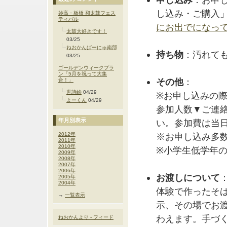
し込み・ご購入
妙高・板橋 和太鼓フェス
ティバル
にお出でになっ
太鼓大好きです！
03/25
ねおかんぱーにゅ南部
持ち物
：汚れて
03/25
ゴールデンウィークプラ
ン「5月を祝って大集
その他
：
合！」
世詩絵
04/29
※お申し込みの際
よーくん
04/29
参加人数▼ご連
年月別表示
い。参加費は当
2012年
※お申し込み多
2011年
2010年
※小学生低学年
2009年
2008年
2007年
2006年
お渡しについて
2005年
2004年
体験で作ったそば
→
一覧表示
示、その場でお
わえます。手づ
ねおかんより - フィード