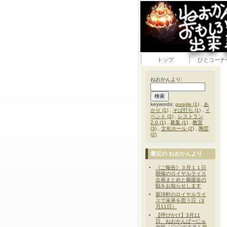
トップ
ひとコーナ
ねおかんより:
keywords:
google (1)
,
あ
かり (1)
,
そば打ち (1)
,
イ
ベント (2)
,
レストラン
2.0 (1)
,
募集 (1)
,
教室
(3)
,
文化ホール (2)
,
陶芸
(2)
最近の ねおかんより
《ご報告》３月１１日
開催のロイヤルライス
企画まとめと義援金の
額をお知らせします
新洋軒のロイヤルライ
スで未来を思う日（3
月11日）
【呼びかけ】3月11
日、ねおかんぱーにゅ