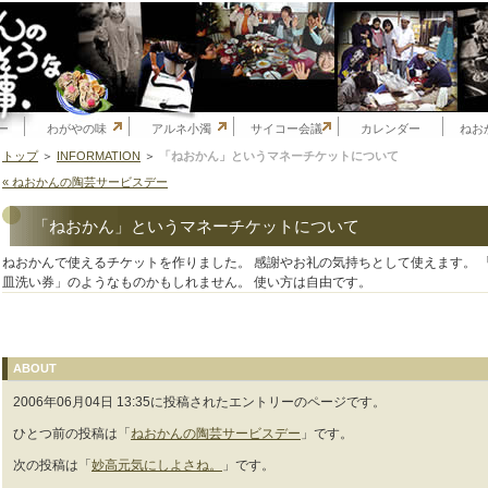
ー
わがやの味
アルネ小濁
サイコー会議
カレンダー
ねお
トップ
＞
INFORMATION
＞
「ねおかん」というマネーチケットについて
« ねおかんの陶芸サービスデー
「ねおかん」というマネーチケットについて
ねおかんで使えるチケットを作りました。 感謝やお礼の気持ちとして使えます。 
皿洗い券」のようなものかもしれません。 使い方は自由です。
ABOUT
2006年06月04日 13:35に投稿されたエントリーのページです。
ひとつ前の投稿は「
ねおかんの陶芸サービスデー
」です。
次の投稿は「
妙高元気にしよさね。
」です。