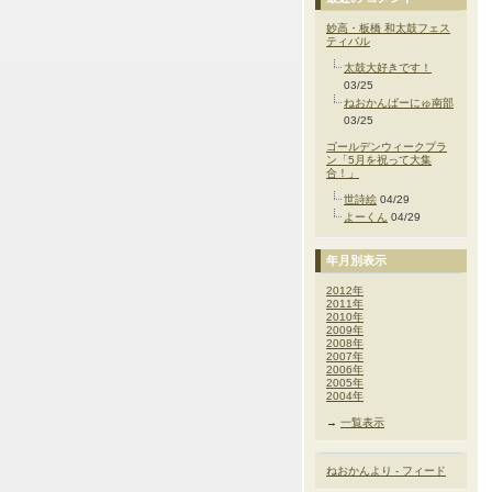
妙高・板橋 和太鼓フェス
ティバル
太鼓大好きです！
03/25
ねおかんぱーにゅ南部
03/25
ゴールデンウィークプラ
ン「5月を祝って大集
合！」
世詩絵
04/29
よーくん
04/29
年月別表示
2012年
2011年
2010年
2009年
2008年
2007年
2006年
2005年
2004年
→
一覧表示
ねおかんより - フィード