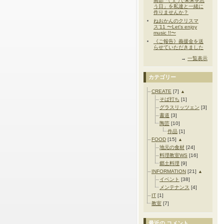
南部「◯◯で未来を思
う日」を私達と一緒に
作りませんか？
ねおかんのクリスマ
ス’11 〜Let's enjoy
music !!〜
《ご報告》義援金を送
らせていただきました
→
一覧表示
カテゴリー
CREATE
[7]
▲
そば打ち
[1]
グラスリッツェン
[3]
書道
[3]
陶芸
[10]
作品
[1]
FOOD
[15]
▲
地元の食材
[24]
料理教室WS
[16]
郷土料理
[9]
INFORMATION
[21]
▲
イベント
[38]
メンテナンス
[4]
IT
[1]
教室
[7]
最近の コメント